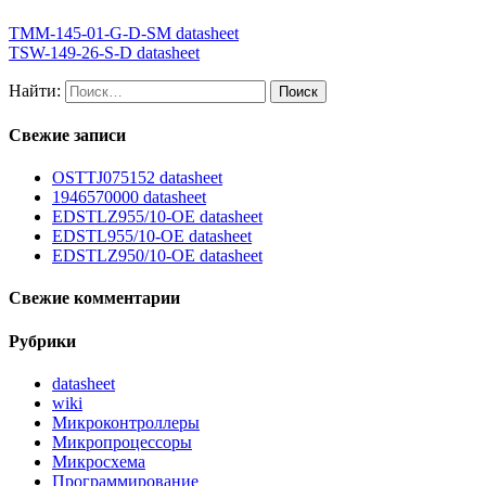
TMM-145-01-G-D-SM datasheet
TSW-149-26-S-D datasheet
Найти:
Свежие записи
OSTTJ075152 datasheet
1946570000 datasheet
EDSTLZ955/10-OE datasheet
EDSTL955/10-OE datasheet
EDSTLZ950/10-OE datasheet
Свежие комментарии
Рубрики
datasheet
wiki
Микроконтроллеры
Микропроцессоры
Микросхема
Программирование