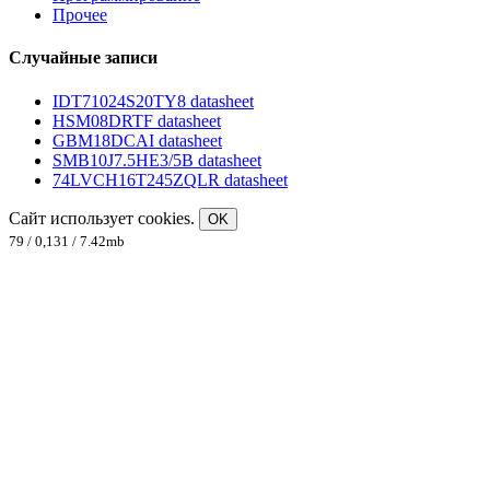
Прочее
Случайные записи
IDT71024S20TY8 datasheet
HSM08DRTF datasheet
GBM18DCAI datasheet
SMB10J7.5HE3/5B datasheet
74LVCH16T245ZQLR datasheet
Сайт использует cookies.
OK
79 / 0,131 / 7.42mb