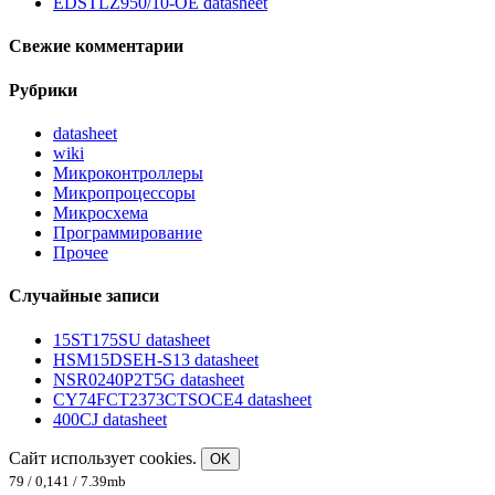
EDSTLZ950/10-OE datasheet
Свежие комментарии
Рубрики
datasheet
wiki
Микроконтроллеры
Микропроцессоры
Микросхема
Программирование
Прочее
Случайные записи
15ST175SU datasheet
HSM15DSEH-S13 datasheet
NSR0240P2T5G datasheet
CY74FCT2373CTSOCE4 datasheet
400CJ datasheet
Сайт использует cookies.
OK
79 / 0,141 / 7.39mb