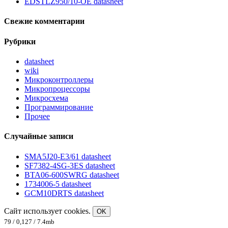
EDSTLZ950/10-OE datasheet
Свежие комментарии
Рубрики
datasheet
wiki
Микроконтроллеры
Микропроцессоры
Микросхема
Программирование
Прочее
Случайные записи
SMA5J20-E3/61 datasheet
SF7382-4SG-3ES datasheet
BTA06-600SWRG datasheet
1734006-5 datasheet
GCM10DRTS datasheet
Сайт использует cookies.
OK
79 / 0,127 / 7.4mb