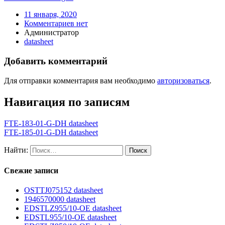
11 января, 2020
Комментариев нет
Администратор
datasheet
Добавить комментарий
Для отправки комментария вам необходимо
авторизоваться
.
Навигация по записям
FTE-183-01-G-DH datasheet
FTE-185-01-G-DH datasheet
Найти:
Свежие записи
OSTTJ075152 datasheet
1946570000 datasheet
EDSTLZ955/10-OE datasheet
EDSTL955/10-OE datasheet