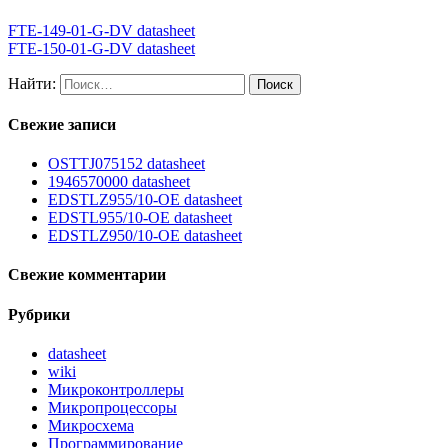
FTE-149-01-G-DV datasheet
FTE-150-01-G-DV datasheet
Найти:
Свежие записи
OSTTJ075152 datasheet
1946570000 datasheet
EDSTLZ955/10-OE datasheet
EDSTL955/10-OE datasheet
EDSTLZ950/10-OE datasheet
Свежие комментарии
Рубрики
datasheet
wiki
Микроконтроллеры
Микропроцессоры
Микросхема
Программирование