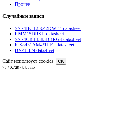
Прочее
Случайные записи
SN74BCT25642DWE4 datasheet
RMM15DRSH datasheet
SN74CBT3383DBRG4 datasheet
ICS8431AM-21LFT datasheet
DV4118N datasheet
Сайт использует cookies.
OK
79 / 0,729 / 9.96mb