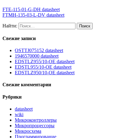
FTE-115-01-G-DH datasheet
FTMH-135-03-L-DV datasheet
Найти:
Свежие записи
OSTTJ075152 datasheet
1946570000 datasheet
EDSTLZ955/10-OE datasheet
EDSTL955/10-OE datasheet
EDSTLZ950/10-OE datasheet
Свежие комментарии
Рубрики
datasheet
wiki
Микроконтроллеры
Микропроцессоры
Микросхема
Программирование