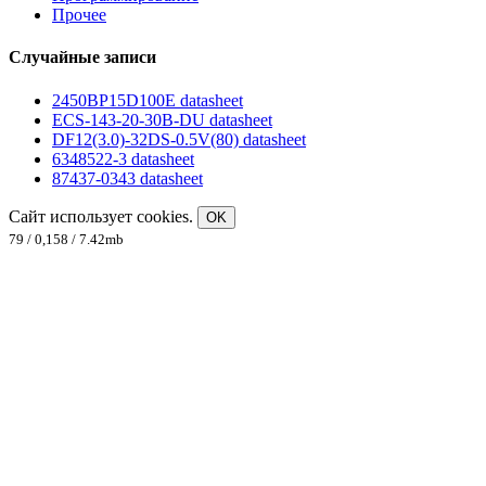
Прочее
Случайные записи
2450BP15D100E datasheet
ECS-143-20-30B-DU datasheet
DF12(3.0)-32DS-0.5V(80) datasheet
6348522-3 datasheet
87437-0343 datasheet
Сайт использует cookies.
OK
79 / 0,158 / 7.42mb