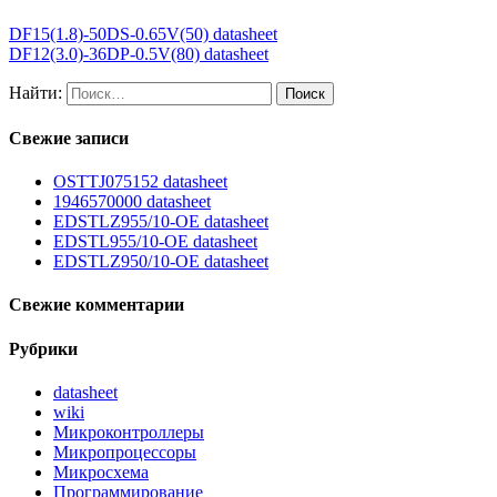
DF15(1.8)-50DS-0.65V(50) datasheet
DF12(3.0)-36DP-0.5V(80) datasheet
Найти:
Свежие записи
OSTTJ075152 datasheet
1946570000 datasheet
EDSTLZ955/10-OE datasheet
EDSTL955/10-OE datasheet
EDSTLZ950/10-OE datasheet
Свежие комментарии
Рубрики
datasheet
wiki
Микроконтроллеры
Микропроцессоры
Микросхема
Программирование