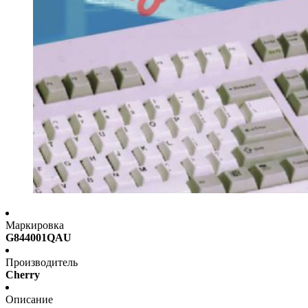
Маркировка
G844001QAU
Производитель
Cherry
Описание