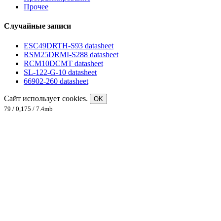
Прочее
Случайные записи
ESC49DRTH-S93 datasheet
RSM25DRMI-S288 datasheet
RCM10DCMT datasheet
SL-122-G-10 datasheet
66902-260 datasheet
Сайт использует cookies.
OK
79 / 0,175 / 7.4mb