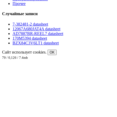
Прочее
Случайные записи
7-382481-2 datasheet
12067A680JAT4A datasheet
AD7887BR-REEL7 datasheet
170M5394 datasheet
BZX84C3V6LT1 datasheet
Сайт использует cookies.
OK
79 / 0,126 / 7.4mb