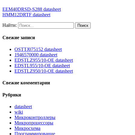
EEM40DRSD-S288 datasheet
HMM12DRTF datasheet
Найти:
Свежие записи
OSTTJ075152 datasheet
1946570000 datasheet
EDSTLZ955/10-OE datasheet
EDSTL955/10-OE datasheet
EDSTLZ950/10-OE datasheet
Свежие комментарии
Рубрики
datasheet
wiki
Микроконтроллеры
Микропроцессоры
Микросхема
Программирование