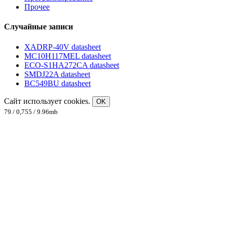
Прочее
Случайные записи
XADRP-40V datasheet
MC10H117MEL datasheet
ECO-S1HA272CA datasheet
SMDJ22A datasheet
BC549BU datasheet
Сайт использует cookies.
OK
79 / 0,755 / 9.96mb