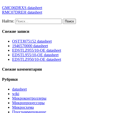
GMC06DRXS datasheet
RMC07DREH datasheet
Найти:
Свежие записи
OSTTJ075152 datasheet
1946570000 datasheet
EDSTLZ955/10-OE datasheet
EDSTL955/10-OE datasheet
EDSTLZ950/10-OE datasheet
Свежие комментарии
Рубрики
datasheet
wiki
Микроконтроллеры
Микропроцессоры
Микросхема
Программирование