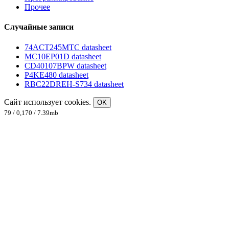
Прочее
Случайные записи
74ACT245MTC datasheet
MC10EP01D datasheet
CD40107BPW datasheet
P4KE480 datasheet
RBC22DREH-S734 datasheet
Сайт использует cookies.
OK
79 / 0,170 / 7.39mb