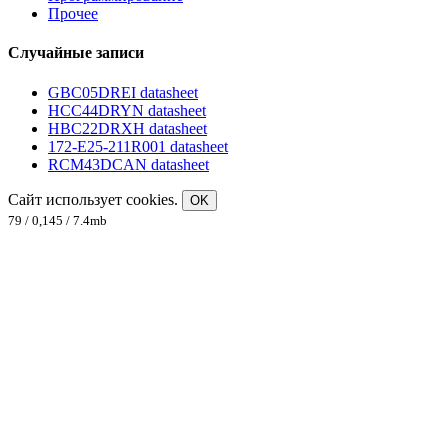
Прочее
Случайные записи
GBC05DREI datasheet
HCC44DRYN datasheet
HBC22DRXH datasheet
172-E25-211R001 datasheet
RCM43DCAN datasheet
Сайт использует cookies.
OK
79 / 0,145 / 7.4mb