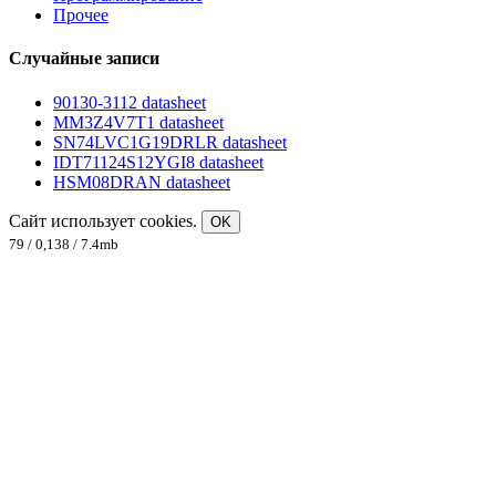
Прочее
Случайные записи
90130-3112 datasheet
MM3Z4V7T1 datasheet
SN74LVC1G19DRLR datasheet
IDT71124S12YGI8 datasheet
HSM08DRAN datasheet
Сайт использует cookies.
OK
79 / 0,138 / 7.4mb