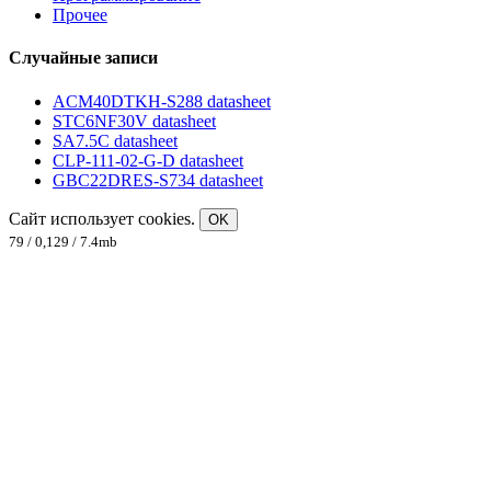
Прочее
Случайные записи
ACM40DTKH-S288 datasheet
STC6NF30V datasheet
SA7.5C datasheet
CLP-111-02-G-D datasheet
GBC22DRES-S734 datasheet
Сайт использует cookies.
OK
79 / 0,129 / 7.4mb