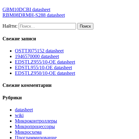
GBM10DCBI datasheet
RBM08DRMH-S288 datasheet
Найти:
Свежие записи
OSTTJ075152 datasheet
1946570000 datasheet
EDSTLZ955/10-OE datasheet
EDSTL955/10-OE datasheet
EDSTLZ950/10-OE datasheet
Свежие комментарии
Рубрики
datasheet
wiki
Микроконтроллеры
Микропроцессоры
Микросхема
Программирование