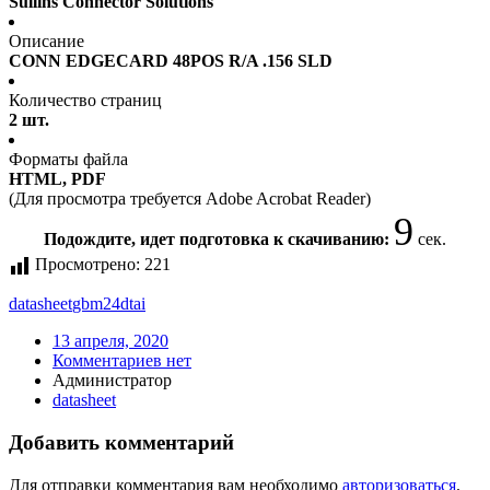
Sullins Connector Solutions
Описание
CONN EDGECARD 48POS R/A .156 SLD
Количество страниц
2 шт.
Форматы файла
HTML, PDF
(Для просмотра требуется Adobe Acrobat Reader)
9
Подождите, идет подготовка к скачиванию:
сек.
Просмотрено:
221
datasheet
gbm24dtai
13 апреля, 2020
Комментариев нет
Администратор
datasheet
Добавить комментарий
Для отправки комментария вам необходимо
авторизоваться
.