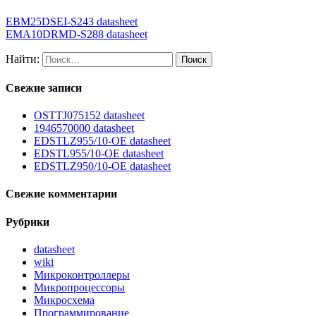
EBM25DSEI-S243 datasheet
EMA10DRMD-S288 datasheet
Найти:
Свежие записи
OSTTJ075152 datasheet
1946570000 datasheet
EDSTLZ955/10-OE datasheet
EDSTL955/10-OE datasheet
EDSTLZ950/10-OE datasheet
Свежие комментарии
Рубрики
datasheet
wiki
Микроконтроллеры
Микропроцессоры
Микросхема
Программирование