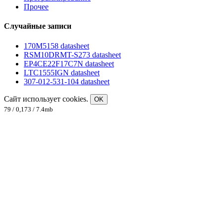
Прочее
Случайные записи
170M5158 datasheet
RSM10DRMT-S273 datasheet
EP4CE22F17C7N datasheet
LTC1555IGN datasheet
307-012-531-104 datasheet
Сайт использует cookies.
OK
79 / 0,173 / 7.4mb