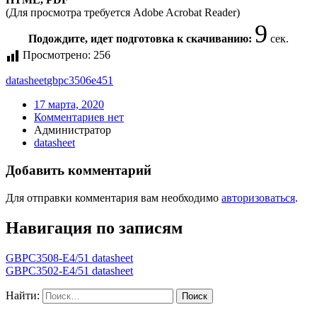
(Для просмотра требуется Adobe Acrobat Reader)
9
Подождите, идет подготовка к скачиванию:
сек.
Просмотрено:
256
datasheet
gbpc3506e451
17 марта, 2020
Комментариев нет
Администратор
datasheet
Добавить комментарий
Для отправки комментария вам необходимо
авторизоваться
.
Навигация по записям
GBPC3508-E4/51 datasheet
GBPC3502-E4/51 datasheet
Найти: