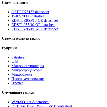
Свежие записи
OSTTJ075152 datasheet
1946570000 datasheet
EDSTLZ955/10-OE datasheet
EDSTL955/10-OE datasheet
EDSTLZ950/10-OE datasheet
Свежие комментарии
Рубрики
datasheet
wiki
Микроконтроллеры
Микропроцессоры
Микросхема
Программирование
Прочее
Случайные записи
W28-SQ11A-5 datasheet
DF15A(0.8)-20DS-0.65V(50) datasheet