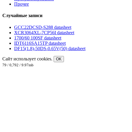
Прочее
Случайные записи
GCC22DCSD-S288 datasheet
XCR3064XL-7CP56I datasheet
1700/60 100SF datasheet
IDT6116SA15TP datasheet
DF15(1.8)-50DS-0.65V(50) datasheet
Сайт использует cookies.
OK
79 / 0,792 / 9.97mb