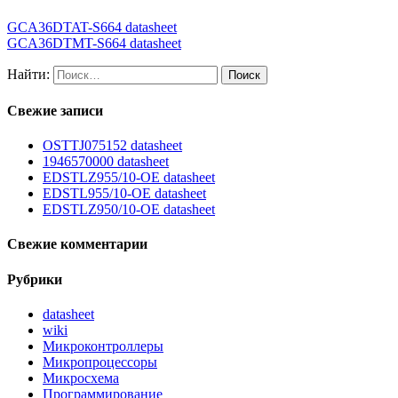
GCA36DTAT-S664 datasheet
GCA36DTMT-S664 datasheet
Найти:
Свежие записи
OSTTJ075152 datasheet
1946570000 datasheet
EDSTLZ955/10-OE datasheet
EDSTL955/10-OE datasheet
EDSTLZ950/10-OE datasheet
Свежие комментарии
Рубрики
datasheet
wiki
Микроконтроллеры
Микропроцессоры
Микросхема
Программирование