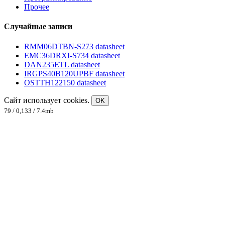
Прочее
Случайные записи
RMM06DTBN-S273 datasheet
EMC36DRXI-S734 datasheet
DAN235ETL datasheet
IRGPS40B120UPBF datasheet
OSTTH122150 datasheet
Сайт использует cookies.
OK
79 / 0,133 / 7.4mb