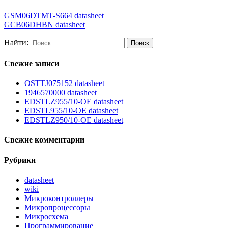
GSM06DTMT-S664 datasheet
GCB06DHBN datasheet
Найти:
Свежие записи
OSTTJ075152 datasheet
1946570000 datasheet
EDSTLZ955/10-OE datasheet
EDSTL955/10-OE datasheet
EDSTLZ950/10-OE datasheet
Свежие комментарии
Рубрики
datasheet
wiki
Микроконтроллеры
Микропроцессоры
Микросхема
Программирование