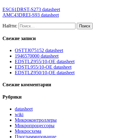
ESC61DRST-S273 datasheet
AMC43DREI-S93 datasheet
Найти:
Свежие записи
OSTTJ075152 datasheet
1946570000 datasheet
EDSTLZ955/10-OE datasheet
EDSTL955/10-OE datasheet
EDSTLZ950/10-OE datasheet
Свежие комментарии
Рубрики
datasheet
wiki
Микроконтроллеры
Микропроцессоры
Микросхема
Программирование