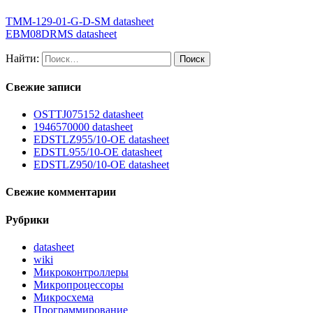
TMM-129-01-G-D-SM datasheet
EBM08DRMS datasheet
Найти:
Свежие записи
OSTTJ075152 datasheet
1946570000 datasheet
EDSTLZ955/10-OE datasheet
EDSTL955/10-OE datasheet
EDSTLZ950/10-OE datasheet
Свежие комментарии
Рубрики
datasheet
wiki
Микроконтроллеры
Микропроцессоры
Микросхема
Программирование