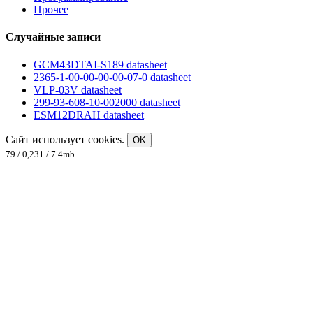
Прочее
Случайные записи
GCM43DTAI-S189 datasheet
2365-1-00-00-00-00-07-0 datasheet
VLP-03V datasheet
299-93-608-10-002000 datasheet
ESM12DRAH datasheet
Сайт использует cookies.
OK
79 / 0,231 / 7.4mb