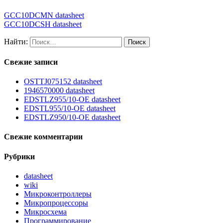
GCC10DCMN datasheet
GCC10DCSH datasheet
Найти:
Свежие записи
OSTTJ075152 datasheet
1946570000 datasheet
EDSTLZ955/10-OE datasheet
EDSTL955/10-OE datasheet
EDSTLZ950/10-OE datasheet
Свежие комментарии
Рубрики
datasheet
wiki
Микроконтроллеры
Микропроцессоры
Микросхема
Программирование