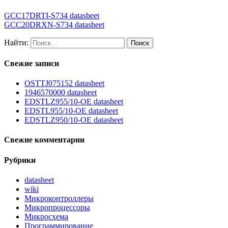
GCC17DRTI-S734 datasheet
GCC20DRXN-S734 datasheet
Найти:
Свежие записи
OSTTJ075152 datasheet
1946570000 datasheet
EDSTLZ955/10-OE datasheet
EDSTL955/10-OE datasheet
EDSTLZ950/10-OE datasheet
Свежие комментарии
Рубрики
datasheet
wiki
Микроконтроллеры
Микропроцессоры
Микросхема
Программирование