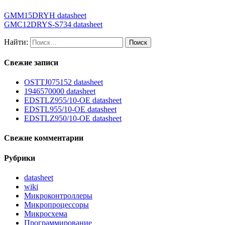
GMM15DRYH datasheet
GMC12DRYS-S734 datasheet
Найти:
Свежие записи
OSTTJ075152 datasheet
1946570000 datasheet
EDSTLZ955/10-OE datasheet
EDSTL955/10-OE datasheet
EDSTLZ950/10-OE datasheet
Свежие комментарии
Рубрики
datasheet
wiki
Микроконтроллеры
Микропроцессоры
Микросхема
Программирование