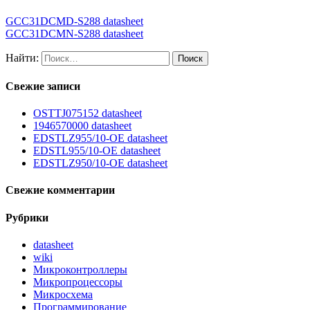
GCC31DCMD-S288 datasheet
GCC31DCMN-S288 datasheet
Найти:
Свежие записи
OSTTJ075152 datasheet
1946570000 datasheet
EDSTLZ955/10-OE datasheet
EDSTL955/10-OE datasheet
EDSTLZ950/10-OE datasheet
Свежие комментарии
Рубрики
datasheet
wiki
Микроконтроллеры
Микропроцессоры
Микросхема
Программирование