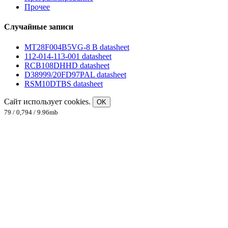
Прочее
Случайные записи
MT28F004B5VG-8 B datasheet
112-014-113-001 datasheet
RCB108DHHD datasheet
D38999/20FD97PAL datasheet
RSM10DTBS datasheet
Сайт использует cookies.
OK
79 / 0,794 / 9.96mb