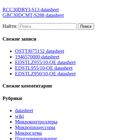
RCC30DRYI-S13 datasheet
GBC30DCMT-S288 datasheet
Найти:
Свежие записи
OSTTJ075152 datasheet
1946570000 datasheet
EDSTLZ955/10-OE datasheet
EDSTL955/10-OE datasheet
EDSTLZ950/10-OE datasheet
Свежие комментарии
Рубрики
datasheet
wiki
Микроконтроллеры
Микропроцессоры
Микросхема
Программирование