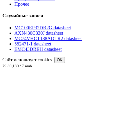
Прочее
Случайные записи
MC100EP32DR2G datasheet
AXN430C330J datasheet
MC74VHCT138ADTR2 datasheet
552471-1 datasheet
EMC43DREH datasheet
Сайт использует cookies.
OK
79 / 0,130 / 7.4mb