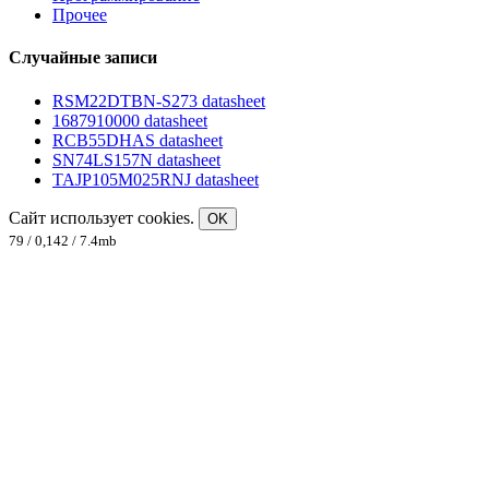
Прочее
Случайные записи
RSM22DTBN-S273 datasheet
1687910000 datasheet
RCB55DHAS datasheet
SN74LS157N datasheet
TAJP105M025RNJ datasheet
Сайт использует cookies.
OK
79 / 0,142 / 7.4mb