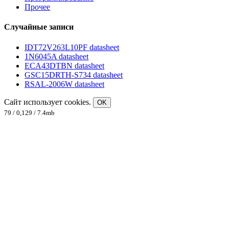
Прочее
Случайные записи
IDT72V263L10PF datasheet
1N6045A datasheet
ECA43DTBN datasheet
GSC15DRTH-S734 datasheet
RSAL-2006W datasheet
Сайт использует cookies.
OK
79 / 0,129 / 7.4mb