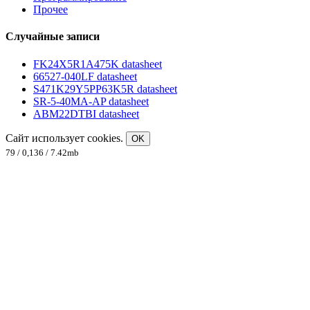
Прочее
Случайные записи
FK24X5R1A475K datasheet
66527-040LF datasheet
S471K29Y5PP63K5R datasheet
SR-5-40MA-AP datasheet
ABM22DTBI datasheet
Сайт использует cookies.
OK
79 / 0,136 / 7.42mb