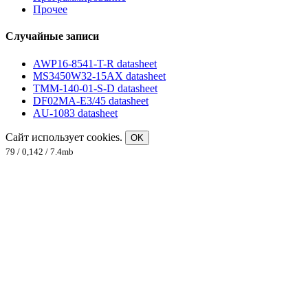
Прочее
Случайные записи
AWP16-8541-T-R datasheet
MS3450W32-15AX datasheet
TMM-140-01-S-D datasheet
DF02MA-E3/45 datasheet
AU-1083 datasheet
Сайт использует cookies.
OK
79 / 0,142 / 7.4mb