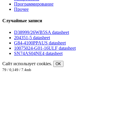
Программирование
Прочее
Случайные записи
D38999/26WB5SA datasheet
204351-5 datasheet
G84-4100PPAUS datasheet
10075024-G01-16ULF datasheet
SN74AS04NE4 datasheet
Сайт использует cookies.
OK
79 / 0,149 / 7.4mb