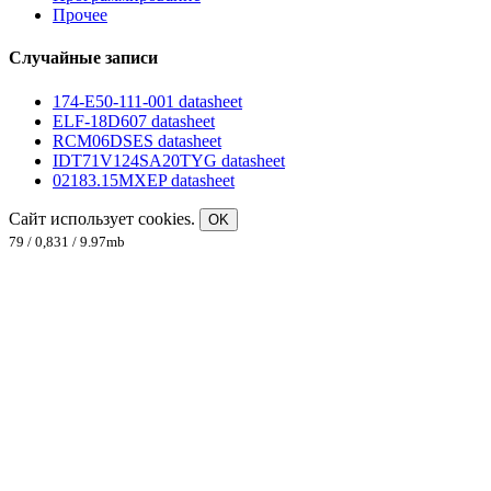
Прочее
Случайные записи
174-E50-111-001 datasheet
ELF-18D607 datasheet
RCM06DSES datasheet
IDT71V124SA20TYG datasheet
02183.15MXEP datasheet
Сайт использует cookies.
OK
79 / 0,831 / 9.97mb