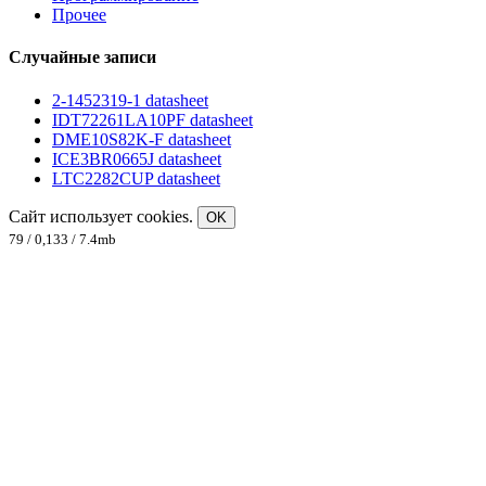
Прочее
Случайные записи
2-1452319-1 datasheet
IDT72261LA10PF datasheet
DME10S82K-F datasheet
ICE3BR0665J datasheet
LTC2282CUP datasheet
Сайт использует cookies.
OK
79 / 0,133 / 7.4mb