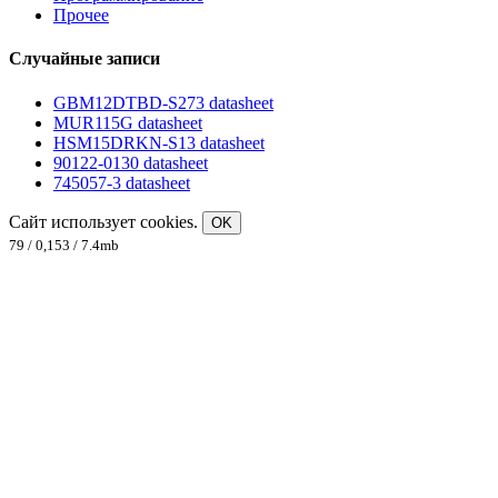
Прочее
Случайные записи
GBM12DTBD-S273 datasheet
MUR115G datasheet
HSM15DRKN-S13 datasheet
90122-0130 datasheet
745057-3 datasheet
Сайт использует cookies.
OK
79 / 0,153 / 7.4mb