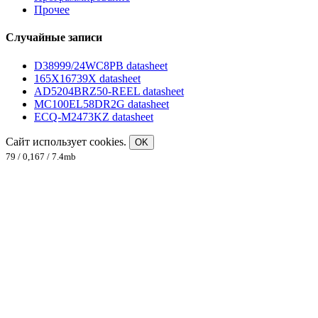
Прочее
Случайные записи
D38999/24WC8PB datasheet
165X16739X datasheet
AD5204BRZ50-REEL datasheet
MC100EL58DR2G datasheet
ECQ-M2473KZ datasheet
Сайт использует cookies.
OK
79 / 0,167 / 7.4mb