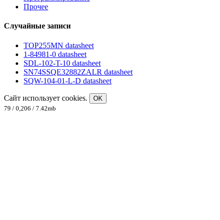
Прочее
Случайные записи
TOP255MN datasheet
1-84981-0 datasheet
SDL-102-T-10 datasheet
SN74SSQE32882ZALR datasheet
SQW-104-01-L-D datasheet
Сайт использует cookies.
OK
79 / 0,206 / 7.42mb