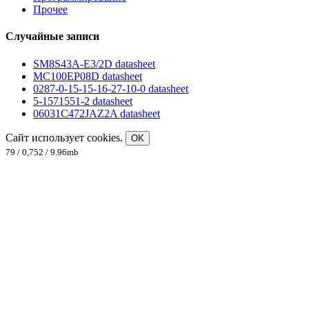
Прочее
Случайные записи
SM8S43A-E3/2D datasheet
MC100EP08D datasheet
0287-0-15-15-16-27-10-0 datasheet
5-1571551-2 datasheet
06031C472JAZ2A datasheet
Сайт использует cookies.
OK
79 / 0,752 / 9.96mb