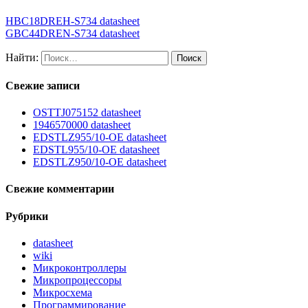
HBC18DREH-S734 datasheet
GBC44DREN-S734 datasheet
Найти:
Свежие записи
OSTTJ075152 datasheet
1946570000 datasheet
EDSTLZ955/10-OE datasheet
EDSTL955/10-OE datasheet
EDSTLZ950/10-OE datasheet
Свежие комментарии
Рубрики
datasheet
wiki
Микроконтроллеры
Микропроцессоры
Микросхема
Программирование