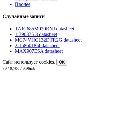
Прочее
Случайные записи
TAJC685M020RNJ datasheet
1-796375-3 datasheet
MC74VHC132DTR2G datasheet
2-1586018-4 datasheet
MAX907ESA datasheet
Сайт использует cookies.
OK
79 / 0,706 / 9.96mb