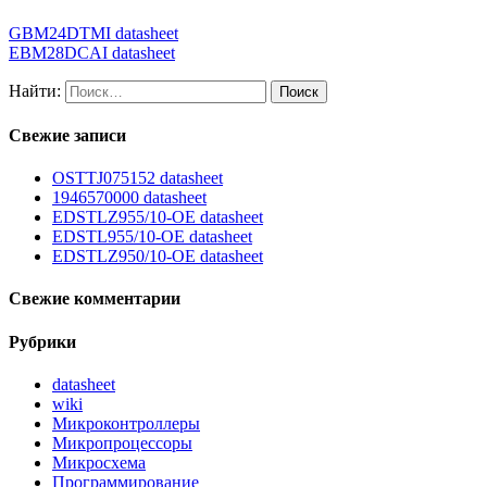
GBM24DTMI datasheet
EBM28DCAI datasheet
Найти:
Свежие записи
OSTTJ075152 datasheet
1946570000 datasheet
EDSTLZ955/10-OE datasheet
EDSTL955/10-OE datasheet
EDSTLZ950/10-OE datasheet
Свежие комментарии
Рубрики
datasheet
wiki
Микроконтроллеры
Микропроцессоры
Микросхема
Программирование