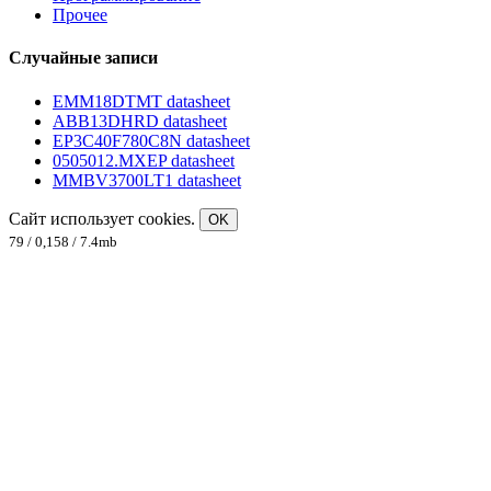
Прочее
Случайные записи
EMM18DTMT datasheet
ABB13DHRD datasheet
EP3C40F780C8N datasheet
0505012.MXEP datasheet
MMBV3700LT1 datasheet
Сайт использует cookies.
OK
79 / 0,158 / 7.4mb