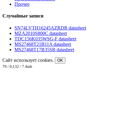
Прочее
Случайные записи
SN74LVTH16245AZRDR datasheet
MZA2010S800C datasheet
TDC156K035WSG-F datasheet
MS27468T21B11A datasheet
MS27468T17B35SB datasheet
Сайт использует cookies.
OK
79 / 0,132 / 7.4mb